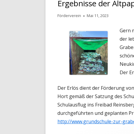
Ergebnisse der Altp
Autor
Veröffentlicht
Förderverein
Mai 11, 2023
am
Gern m
der le
Graben
schön
Neukir
Der E
Der Erlös dient der Förderung vo
Hort gemäß der Satzung des Schulf
Schulausflug ins Freibad Reinsbe
durchgeführten und geplanten Pro
http://www.grundschule-zur-grab