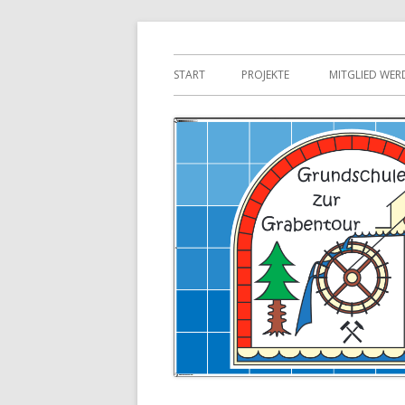
Springe
zum
Primäres
START
PROJEKTE
MITGLIED WER
Inhalt
Menü