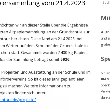
apiersammlung vom 21.4.2023
Such
Ha
nach:
Sei
Mi
öchten wir an dieser Stelle über die Ergebnisse
tzten Altpapiersammlung an der Grundschule zur
Aufn
und a
tour berichten. Diese fand am 21.4.2023, bei
grabe
em Wetter auf dem Schulhof der Grundschule in
chen statt. Gesammelt wurden 7.400 kg Papier.
Sp
rlös der Sammlung beträgt somit
592€
.
n Projekten und Ausstattung an der Schule und im
Sie k
ördervereins. So ist dieses Jahr geplant, eien
IBAN
Spark
rg zu machen Weitere Informationen zu
Verwe
jekten finden sich unter
danke
entour.de/projekte/
.