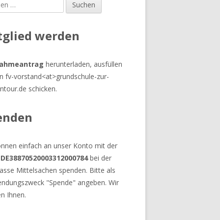
en
upt-
tenleiste
tglied werden
ahmeantrag
herunterladen, ausfüllen
n fv-vorstand<at>grundschule-zur-
ntour.de schicken.
enden
önnen einfach an unser Konto mit der
 DE38870520003312000784
bei der
asse Mittelsachen spenden. Bitte als
ndungszweck "Spende" angeben. Wir
n Ihnen.