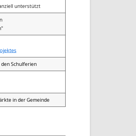
nziell unterstützt
n
n"
ojektes
den Schulferien
rkte in der Gemeinde