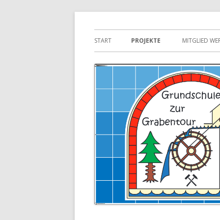
Springe
zum
Primäres
START
PROJEKTE
MITGLIED WE
Inhalt
Menü