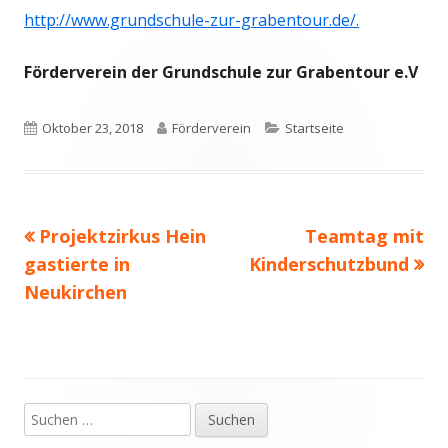
http://www.grundschule-zur-grabentour.de/.
Förderverein der Grundschule zur Grabentour e.V
Veröffentlicht
Autor
Kategorien
Oktober 23, 2018
Förderverein
Startseite
am
Vorheriger
Nächster
Projektzirkus Hein
Teamtag mit
Beitragsnavigation
Beitrag:
Beitrag
gastierte in
Kinderschutzbund
Neukirchen
Suchen
Haupt-
nach: