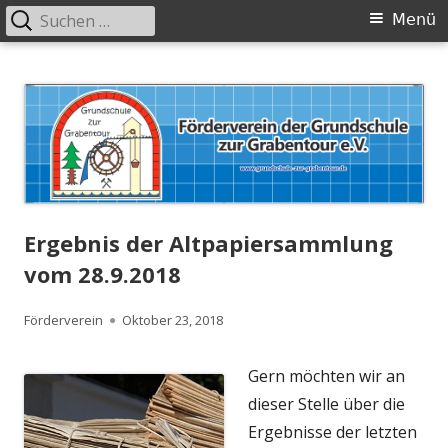
Suchen
Primäres
Menü
nach:
Menü
Springe
zum
Inhalt
Ergebnis der Altpapiersammlung
vom 28.9.2018
Autor
Veröffentlicht
Förderverein
Oktober 23, 2018
am
Gern möchten wir an
dieser Stelle über die
Ergebnisse der letzten