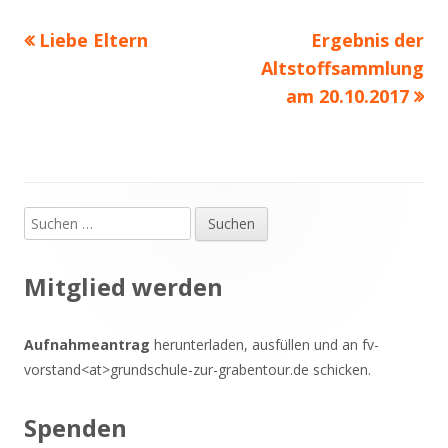
Vorheriger
Nächster
Liebe Eltern
Ergebnis der
Beitragsnavigation
Beitrag:
Beitrag
Altstoffsammlung
am 20.10.2017
Suchen
Haupt-
nach:
Seitenleiste
Mitglied werden
Aufnahmeantrag
herunterladen, ausfüllen und an fv-
vorstand<at>grundschule-zur-grabentour.de schicken.
Spenden