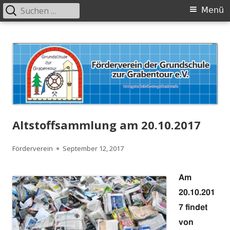
Suchen
Primäres
Menü
nach:
Menü
Springe
zum
Inhalt
Altstoffsammlung am 20.10.2017
Autor
Veröffentlicht
Förderverein
September 12, 2017
am
Am
20.10.201
7 findet
von